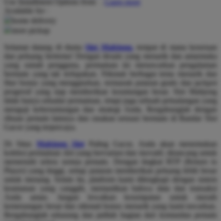
Use Installment Options from
.
Laarn more
Available for :
Q
home delivery
store pickup
QV Baby
Selamat datang di dunia
Slot Mahjong,
tempat di mana keseruan
R
dan peluang bertemu! Dengan desain yang menarik dan antarmuka
yang ramah pengguna, permainan ini menawarkan pengalaman
Real Shades
bermain yang tak terlupakan. Nikmati berbagai tema menarik dan
fitur bonus yang menggiurkan, termasuk putaran gratis dan jackpot
Red Castle
progresif yang siap memberikan keuntungan besar. Slot Mahjong
tidak hanya sekadar permainan, tetapi juga sebuah petualangan yang
Ribbon Madness
menguji keberuntungan dan strategi Anda. Bergabunglah dengan
ribuan pemain lainnya dan rasakan sensasi bermain di Bandar Slot
S
Gacor yang terpercaya.
Di Situs
Mahjong Slot
Paling Gacor, Anda akan menemukan
Sebamed
koleksi permainan slot yang bervariasi dan inovatif, dirancang untuk
memenuhi selera semua pemain. Dengan tingkat RTP (Return to
Silver Cross
Player) yang tinggi, setiap putaran memberikan peluang lebih besar
untuk menang. Selain itu, platform kami dilengkapi dengan sistem
Simply Idea
keamanan yang canggih, memastikan bahwa data dan transaksi
Skip Hop
Anda aman. Jangan lewatkan kesempatan untuk meraih
kemenangan besar dan nikmati bonus menarik yang kami tawarkan.
Spectra
Bergabunglah sekarang dan jadilah bagian dari komunitas pemain