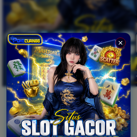
Xootz
Y
Yamatoya
Z
Zaxy
Zoggs
0-9
4Moms
59S