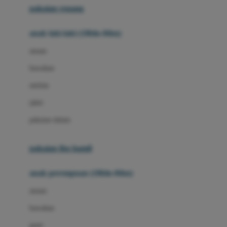
pakaian renang
Bumkins
anak laki-laki (18bln-8thn)
C
atasan
Cetaphil
bawahan
Chicco
setelan
Childlife
jaket
Clevamama
pakaian dalam
Cocolatte
Cottonseeds
pakaian ibu hamil
Cozy N Safe
anak perempuan (18bln-8thn)
Crane
atasan
Cybex
bawahan
D
gaun