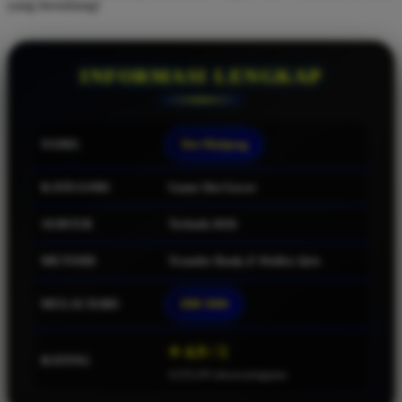
yang beruntung!
Squishmallows
Starbooks
INFORMASI LENGKAP
Stick-O
Stokke
Sudocrem
NAMA
Slot Mahjong
Sumimo
KATEGORI
Game Slot Gacor
Sunnylife
SERVER
Terbaik 2026
Sun-Staches
Swimava
METODE
Transfer Bank, E-Wallet, Qris
T
MULAI DARI
IDR 5000
Tommee Tippee
⭐ 4.9 / 5
RATING
Trunki
4,135,243 ulasan pengguna
Tutti Bambini