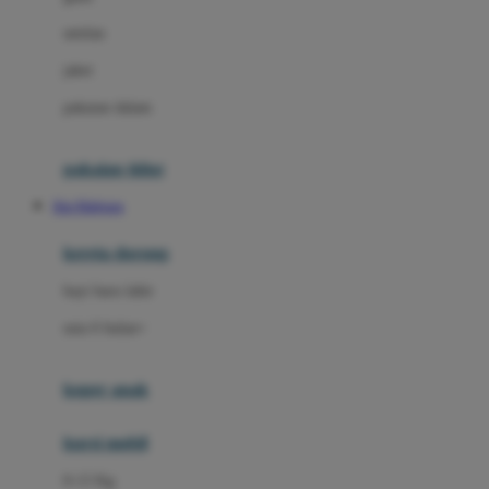
Dae Organics
setelan
Docare
jaket
Doona
pakaian dalam
Down To Earth
Drew
pakaian tidur
Dr. Brown's
Slot Mahjong
E
kereta dorong
ELC
bayi baru lahir
Ergobaby
usia 6 bulan+
Expert Care
koper anak
Ezyroller
kursi mobil
F
0-13 Kg