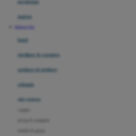
perabotan
Happy Tummy
Hauck
matras
Havaianas
Mahjong Slot
Hegen
botol
Hot Wheels
sterilizer & warmers
Hybrid
soothers & teethers
I
Inlacta DHA
celemek
Interlac
alat makan
Ivenet
cangkir
J
piring & mangkuk
Jack N Jill
sendok & garpu